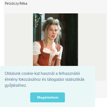
Pelsőczy Réka
Oldalunk cookie-kat használ a felhasználói
élmény fokozásához és látogatási statisztikák
Pelsőczy Réka
gyűjtéséhez.
Megértettem