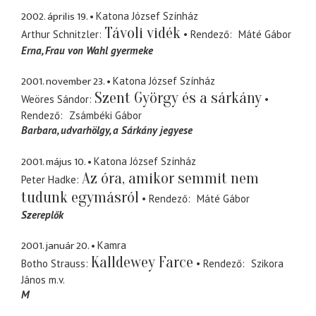
2002. április 19.
Katona József Színház
Távoli vidék
Arthur Schnitzler
Rendező
Máté Gábor
Erna
Frau von Wahl gyermeke
2001. november 23.
Katona József Színház
Szent György és a sárkány
Weöres Sándor
Rendező
Zsámbéki Gábor
Barbara
udvarhölgy, a Sárkány jegyese
2001. május 10.
Katona József Színház
Az óra, amikor semmit nem
Peter Hadke
tudunk egymásról
Rendező
Máté Gábor
Szereplők
2001. január 20.
Kamra
Kalldewey Farce
Botho Strauss
Rendező
Szikora
János
m.v.
M