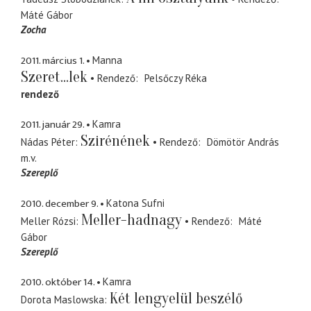
Máté Gábor
Zocha
2011. március 1.
Manna
Szeret...lek
Rendező
Pelsőczy Réka
rendező
2011. január 29.
Kamra
Szirénének
Nádas Péter
Rendező
Dömötör András
m.v.
Szereplő
2010. december 9.
Katona Sufni
Meller-hadnagy
Meller Rózsi
Rendező
Máté
Gábor
Szereplő
2010. október 14.
Kamra
Két lengyelül beszélő
Dorota Maslowska