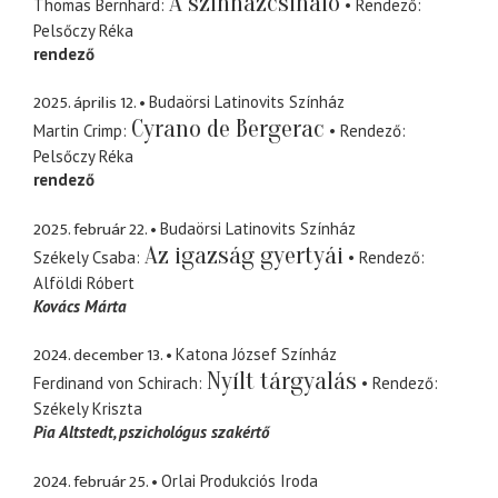
A színházcsináló
Thomas Bernhard
Rendező
Pelsőczy Réka
rendező
2025. április 12.
Budaörsi Latinovits Színház
Cyrano de Bergerac
Martin Crimp
Rendező
Pelsőczy Réka
rendező
2025. február 22.
Budaörsi Latinovits Színház
Az igazság gyertyái
Székely Csaba
Rendező
Alföldi Róbert
Kovács Márta
2024. december 13.
Katona József Színház
Nyílt tárgyalás
Ferdinand von Schirach
Rendező
Székely Kriszta
Pia Altstedt
pszichológus szakértő
2024. február 25.
Orlai Produkciós Iroda