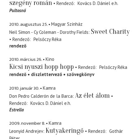
szegény román
Rendező
Kovács D. Dániel
e.h.
Pultosnő
2010. augusztus 25.
Magyar Színház
Sweet Charity
Neil Simon - Cy Coleman - Dorothy Fields
Rendező
Pelsőczy Réka
rendező
2010. március 26.
Kino
Kicsi nyuszi hopp hopp
Rendező
Pelsőczy Réka
rendező
díszlettervező
szövegkönyv
2010. január 30.
Kamra
Az élet álom
Don Pedro Calderón de la Barca
Rendező
Kovács D. Dániel
e.h.
Estrella
2009. november 8.
Kamra
Kutyakeringő
Leonyid Andrejev
Rendező
Gothár
Péter