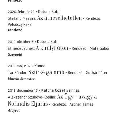
rendező
2020. február 22.
Katona Sufni
Az átnevelhetetlen
Stefano Massini
Rendező
Pelsőczy Réka
rendező
2019. október 5.
Katona Sufni
A királyi úton
Elfriede Jelinek
Rendező
Máté Gábor
Szereplő
2019. május 17.
Kamra
Szürke galamb
Tar Sándor
Rendező
Gothár Péter
Malvin őrmester
2018. december 19.
Katona József Színház
Az Ügy - avagy a
Alekszandr Szuhovo-Kobilin
Normális Eljárás
Rendező
Ascher Tamás
Atujeva