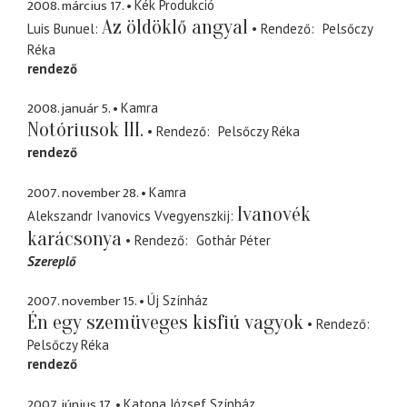
2008. március 17.
Kék Produkció
Az öldöklő angyal
Luis Bunuel
Rendező
Pelsőczy
Réka
rendező
2008. január 5.
Kamra
Notóriusok III.
Rendező
Pelsőczy Réka
rendező
2007. november 28.
Kamra
Ivanovék
Alekszandr Ivanovics Vvegyenszkij
karácsonya
Rendező
Gothár Péter
Szereplő
2007. november 15.
Új Színház
Én egy szemüveges kisfiú vagyok
Rendező
Pelsőczy Réka
rendező
2007. június 17.
Katona József Színház