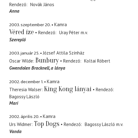
Rendező
Novák János
Anna
2003. szeptember 20.
Kamra
Véred íze
Rendező
Uray Péter
m.v.
Szereplő
2003. január 25.
József Attila Színház
Bunbury
Oscar Wilde
Rendező
Koltai Róbert
Gwendolen Bracknell
a lánya
2002. december 1.
Kamra
King Kong lányai
Theresia Walser
Rendező
Bagossy László
Mari
2002. április 20.
Kamra
Top Dogs
Urs Widmer
Rendező
Bagossy László
m.v.
Vanda