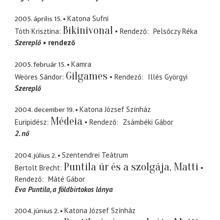
2005. április 15.
Katona Sufni
Bikinivonal
Tóth Krisztina
Rendező
Pelsőczy Réka
Szereplő
rendező
2005. február 15.
Kamra
Gilgames
Weöres Sándor
Rendező
Illés Györgyi
Szereplő
2004. december 19.
Katona József Színház
Médeia
Euripidész
Rendező
Zsámbéki Gábor
2. nő
2004. július 2.
Szentendrei Teátrum
Puntila úr és a szolgája, Matti
Bertolt Brecht
Rendező
Máté Gábor
Eva Puntila
a földbirtokos lánya
2004. június 2.
Katona József Színház