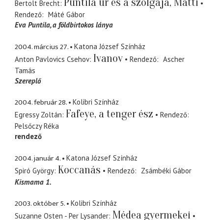
Puntila úr és a szolgája, Matti
Bertolt Brecht
Rendező
Máté Gábor
Eva Puntila
a földbirtokos lánya
2004. március 27.
Katona József Színház
Ivanov
Anton Pavlovics Csehov
Rendező
Ascher
Tamás
Szereplő
2004. február 28.
Kolibri Színház
Fafeye, a tenger ész
Egressy Zoltán
Rendező
Pelsőczy Réka
rendező
2004. január 4.
Katona József Színház
Koccanás
Spiró György
Rendező
Zsámbéki Gábor
Kismama 1.
2003. október 5.
Kolibri Színház
Médea gyermekei
Suzanne Osten - Per Lysander