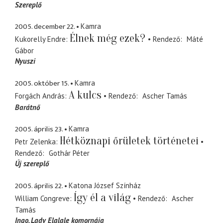
Szereplő
2005. december 22.
Kamra
Élnek még ezek?
Kukorelly Endre
Rendező
Máté
Gábor
Nyuszi
2005. október 15.
Kamra
A kulcs
Forgách András
Rendező
Ascher Tamás
Barátnő
2005. április 23.
Kamra
Hétköznapi őrületek történetei
Petr Zelenka
Rendező
Gothár Péter
Új szereplő
2005. április 22.
Katona József Színház
Így él a világ
William Congreve
Rendező
Ascher
Tamás
Ingo
Lady Elalale komornája