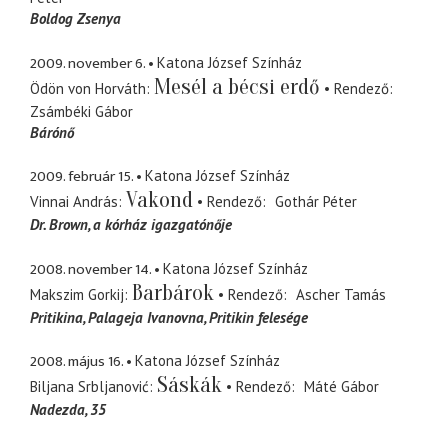
Boldog Zsenya
2009. november 6.
Katona József Színház
Mesél a bécsi erdő
Ödön von Horváth
Rendező
Zsámbéki Gábor
Bárónő
2009. február 15.
Katona József Színház
Vakond
Vinnai András
Rendező
Gothár Péter
Dr. Brown
a kórház igazgatónője
2008. november 14.
Katona József Színház
Barbárok
Makszim Gorkij
Rendező
Ascher Tamás
Pritikina, Palageja Ivanovna
Pritikin felesége
2008. május 16.
Katona József Színház
Sáskák
Biljana Srbljanović
Rendező
Máté Gábor
Nadezda, 35