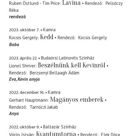
Lavina
Ruben Östlund - Tim Price
Rendező
Pelsőczy
Réka
rendező
2023. október 7.
Kamra
Kedd
Kocsis Gergely
Rendező
Kocsis Gergely
Baba
2023. április 22.
Budaörsi Latinovits Színház
Beszélnünk kell Kevinről
Lionel Shriver
Rendező
Berzsenyi Bellaagh Ádám
Eva
Kevin anyja
2022. december 16.
Kamra
Magányos emberek
Gerhart Hauptmann
Rendező
Tarnóczi Jakab
Anya
2022. október 9.
Baltazár Színház
Kvantumtorna
Vörös István
Rendező
Elek Dóra