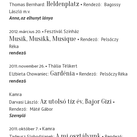
Heldenplatz
Thomas Bernhard
Rendező
Bagossy
László
m.v.
Anna
az elhunyt lánya
2012. március 20.
Fesztivál Színház
Musik, Musikk, Musique
Rendező
Pelsőczy
Réka
rendező
2011. november 26.
Thália Télikert
Gardénia
Elżbieta Chowaniec
Rendező
Pelsőczy Réka
rendező
Kamra
Az utolsó tíz év, Bajor Gizi
Darvasi László
Rendező
Máté Gábor
Szereplő
2011. október 7.
Kamra
A mi osztályunk
Tadeusz Slobodzianek
Rendező