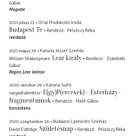
Gábor
Magrete
2021. július 23.
Orlai Produkciós Iroda
Budapest Te
Rendező
Pelsőczy Réka
rendező
2021. május 29.
Katona József Színház
Lear király
William Shakespeare
Rendező
Zsámbéki
Gábor
Regan
Lear leánya
2020. október 29.
Katona Sufni
E(gy)P(ercesek) - Esterházy-
vargadramviktor
fragmentumok
Rendező
Máté Gábor
konzulens
2020. szeptember 26.
Budaörsi Latinovits Színház
Születésnap
David Eldridge
Rendező
Pelsőczy Réka