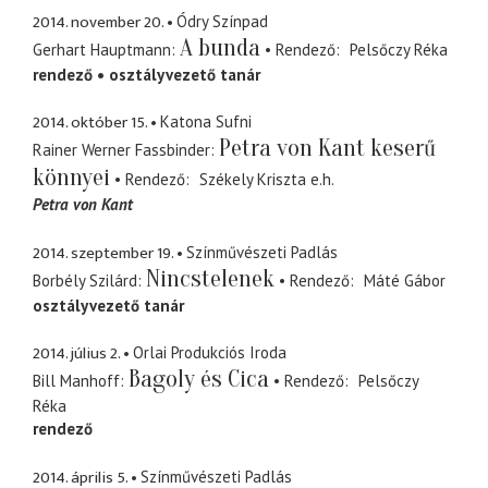
2014. november 20.
Ódry Színpad
A bunda
Gerhart Hauptmann
Rendező
Pelsőczy Réka
rendező
osztályvezető tanár
2014. október 15.
Katona Sufni
Petra von Kant keserű
Rainer Werner Fassbinder
könnyei
Rendező
Székely Kriszta
e.h.
Petra von Kant
2014. szeptember 19.
Színművészeti Padlás
Nincstelenek
Borbély Szilárd
Rendező
Máté Gábor
osztályvezető tanár
2014. július 2.
Orlai Produkciós Iroda
Bagoly és Cica
Bill Manhoff
Rendező
Pelsőczy
Réka
rendező
2014. április 5.
Színművészeti Padlás