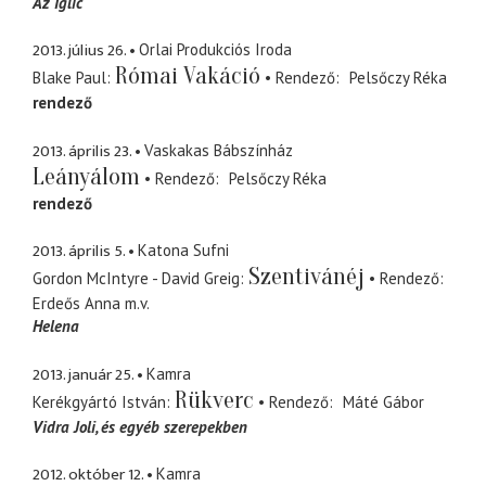
Az Iglic
2013. július 26.
Orlai Produkciós Iroda
Római Vakáció
Blake Paul
Rendező
Pelsőczy Réka
rendező
2013. április 23.
Vaskakas Bábszínház
Leányálom
Rendező
Pelsőczy Réka
rendező
2013. április 5.
Katona Sufni
Szentivánéj
Gordon McIntyre - David Greig
Rendező
Erdeős Anna
m.v.
Helena
2013. január 25.
Kamra
Rükverc
Kerékgyártó István
Rendező
Máté Gábor
Vidra Joli
és egyéb szerepekben
2012. október 12.
Kamra