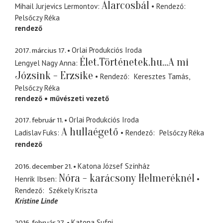
Álarcosbál
Mihail Jurjevics Lermontov
Rendező
Pelsőczy Réka
rendező
2017. március 17.
Orlai Produkciós Iroda
Élet.Történetek.hu...A mi
Lengyel Nagy Anna
Józsink - Erzsike
Rendező
Keresztes Tamás
Pelsőczy Réka
rendező
művészeti vezető
2017. február 11.
Orlai Produkciós Iroda
A hullaégető
Ladislav Fuks
Rendező
Pelsőczy Réka
rendező
2016. december 21.
Katona József Színház
Nóra - karácsony Helmeréknél
Henrik Ibsen
Rendező
Székely Kriszta
Kristine Linde
2016. február 27.
Katona Sufni