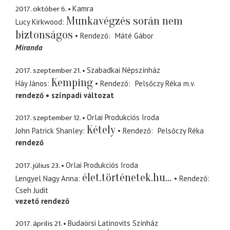
2017. október 6.
Kamra
Munkavégzés során nem
Lucy Kirkwood
biztonságos
Rendező
Máté Gábor
Miranda
2017. szeptember 21.
Szabadkai Népszínház
Kemping
Háy János
Rendező
Pelsőczy Réka
m.v.
rendező
színpadi változat
2017. szeptember 12.
Orlai Produkciós Iroda
Kétely
John Patrick Shanley
Rendező
Pelsőczy Réka
rendező
2017. július 23.
Orlai Produkciós Iroda
élet.történetek.hu...
Lengyel Nagy Anna
Rendező
Cseh Judit
vezető rendező
2017. április 21.
Budaörsi Latinovits Színház