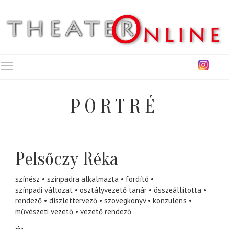
Toggle main menu visibility
PORTRÉ
Pelsőczy Réka
színész
színpadra alkalmazta
fordító
színpadi változat
osztályvezető tanár
összeállította
rendező
díszlettervező
szövegkönyv
konzulens
művészeti vezető
vezető rendező