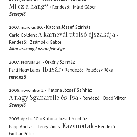
Mi ez a hang?
Rendező
Máté Gábor
Szereplő
2007. március 30.
Katona József Színház
A karnevál utolsó éjszakája
Carlo Goldoni
Rendező
Zsámbéki Gábor
Alba asszony
Lazaro felesége
2007. február 24.
Örkény Színház
Ibusár
Parti Nagy Lajos
Rendező
Pelsőczy Réka
rendező
2006. november 2.
Katona József Színház
A nagy Sganarelle és Tsa
Rendező
Bodó Viktor
Szereplő
2006. április 30.
Katona József Színház
Kazamaták
Papp András - Térey János
Rendező
Gothár Péter