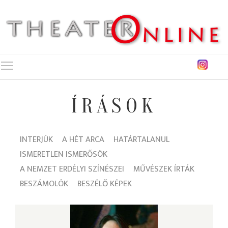
Toggle main menu visibility
ÍRÁSOK
INTERJÚK
A HÉT ARCA
HATÁRTALANUL
ISMERETLEN ISMERŐSÖK
A NEMZET ERDÉLYI SZÍNÉSZEI
MŰVÉSZEK ÍRTÁK
BESZÁMOLÓK
BESZÉLŐ KÉPEK