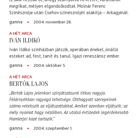
megríkat, mélyen elgondolkodtat. Molnár Ferenc
Színésznője után Csehov színésznőjét alakítja – Arkagyinát.
2004. november 28.
ganna
A HÉT ARCA
IVÁN ILDIKÓ
Iván Ildikó színházban játszik, operában énekel, önálló
esteket ad, fest, tanít és tanul. Igazi reneszánsz ember.
2004. október 5.
ganna
A HÉT ARCA
BERTÓK LAJOS
„Bertók Lajos jelenkori színjátszásunk titkos nagyja.
Félárnyékban ragyogó tehetsége. Otthagyott szerepeinek
száma vetekszik az eljátszottakkal. Amiket azonban eljátszik: az
mély nyomot hagy nézőiben. Az utolsó évtizedek legérdekesebb
Hamletjei közé tartozik.”
2004. szeptember 1.
ganna