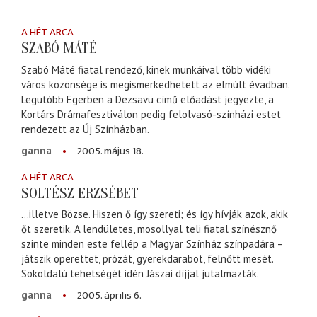
A HÉT ARCA
SZABÓ MÁTÉ
Szabó Máté fiatal rendező, kinek munkáival több vidéki
város közönsége is megismerkedhetett az elmúlt évadban.
Legutóbb Egerben a Dezsavü című előadást jegyezte, a
Kortárs Drámafesztiválon pedig felolvasó-színházi estet
rendezett az Új Színházban.
2005. május 18.
ganna
A HÉT ARCA
SOLTÉSZ ERZSÉBET
…illetve Bözse. Hiszen ő így szereti; és így hívják azok, akik
őt szeretik. A lendületes, mosollyal teli fiatal színésznő
szinte minden este fellép a Magyar Színház színpadára –
játszik operettet, prózát, gyerekdarabot, felnőtt mesét.
Sokoldalú tehetségét idén Jászai díjjal jutalmazták.
2005. április 6.
ganna