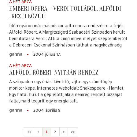
A HÉT ARCA
EMBERI OPERA – VERDI TOLLÁBÓL, ALFÖLDI
„KEZEI KÖZÜL”
Idén nyáron már másodszor adta operarendezésre a fejét
Alföldi Róbert. A Margitszigeti Szabadtéri Színpadon került
bemutatásra Verdi: Attila című műve, melyet szeptembertől
a Debreceni Csokonai Színházban láthat a nagyközönség.
2004. július 17.
ganna
A HÉT ARCA
ALFÖLDI RÓBERT NYITRÁN RENDEZ
A színpadon egy óriási kivetítő, rajta egy számítógép-
monitor képe. Internetes weboldal: Shakespeare - Hamlet.
Egy fiatal fiú ül a gép előtt, aki a nemrég rendelt pizzáját
falja, majd legurít egy energiaitalt.
2004. április 9.
ganna
<<
<
1
2
>
>>